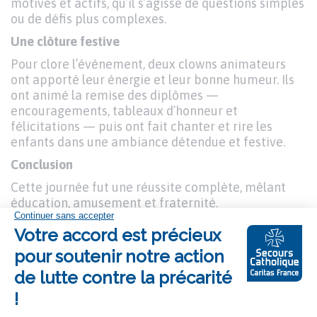
motivés et actifs, qu’il s’agisse de questions simples
ou de défis plus complexes.
Une clôture festive
Pour clore l’événement, deux clowns animateurs
ont apporté leur énergie et leur bonne humeur. Ils
ont animé la remise des diplômes —
encouragements, tableaux d’honneur et
félicitations — puis ont fait chanter et rire les
enfants dans une ambiance détendue et festive.
Conclusion
Cette journée fut une réussite complète, mêlant
éducation, amusement et fraternité.
La participation active des enfants, l’engagement
des jeunes et des bénévoles, l’implication des
familles et la générosité des paroissiens ont permis
de donner vie à une activité originale et
enrichissante au cœur de la longue période des
vacances scolaires.