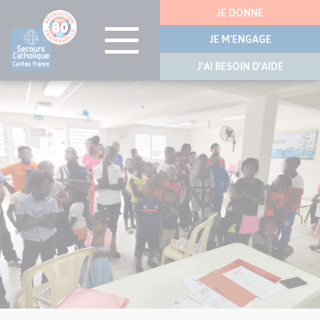
Menu
JE DONNE
latérale
JE M'ENGAGE
J'AI BESOIN D'AIDE
Visuel
Aller
principal
au
de
contenu
l’article
principal