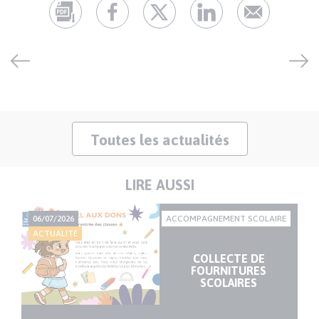
Toutes les actualités
LIRE AUSSI
RES
06/07/2026
ACCOMPAGNEMENT SCOLAIRE
05
ACTUALITÉ
AC
la
:
COLLECTE DE
FOURNITURES
SCOLAIRES