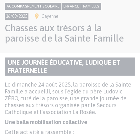
CONTENU
Thème
ACCOMPAGNEMENT SCOLAIRE
ENFANCE
FAMILLES
NATIONAL
Ville(s)
16/09/2025
Cayenne
Chasses aux trésors à la
paroisse de la Sainte Famille
Paragraphes
UNE JOURNÉE ÉDUCATIVE, LUDIQUE ET
de
TITRE
FRATERNELLE
contenu
DU
Texte
Le dimanche 24 août 2025, la paroisse de la Sainte
PARAGRAPHE
Famille a accueilli, sous l’égide du père Ludovic
ZÉRO, curé de la paroisse, une grande journée de
chasses aux trésors organisée par le Secours
Catholique et l'association La Rosée.
Une belle mobilisation collective
Cette activité a rassemblé :