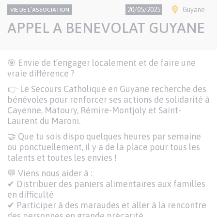
CONTENU
Thème
Ville(s)
20/05/2025
Guyane
VIE DE L’ASSOCIATION
NATIONAL
APPEL A BENEVOLAT GUYANE
Texte
🎯 Envie de t’engager localement et de faire une
Paragraphes
vraie différence ?
de
contenu
👉 Le Secours Catholique en Guyane recherche des
bénévoles pour renforcer ses actions de solidarité à
Cayenne, Matoury, Rémire-Montjoly et Saint-
Laurent du Maroni.
🤝 Que tu sois dispo quelques heures par semaine
ou ponctuellement, il y a de la place pour tous les
talents et toutes les envies !
💬 Viens nous aider à :
✔ Distribuer des paniers alimentaires aux familles
en difficulté
✔ Participer à des maraudes et aller à la rencontre
des personnes en grande précarité