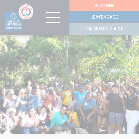
Menu
JE DONNE
latérale
JE M'ENGAGE
J'AI BESOIN D'AIDE
Visuel
Aller
principal
au
de
contenu
l’article
principal