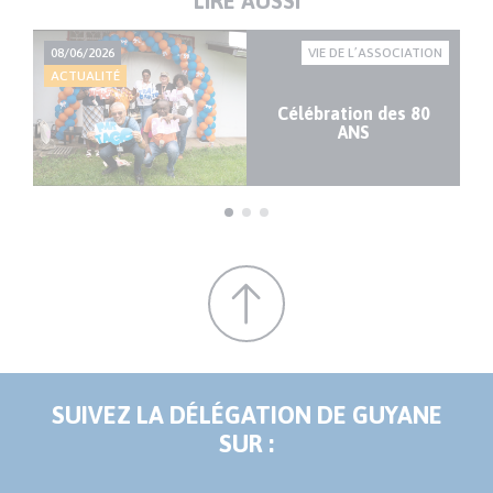
LIRE AUSSI
ION
08/06/2026
VIE DE L’ASSOCIATION
05
ACTUALITÉ
AC
Célébration des 80
5
ANS
SUIVEZ LA DÉLÉGATION DE GUYANE
SUR :